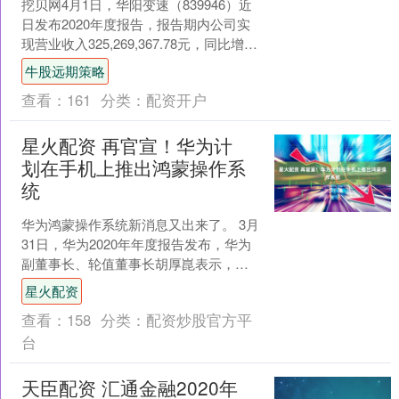
挖贝网4月1日，华阳变速（839946）近
日发布2020年度报告，报告期内公司实
现营业收入325,269,367.78元，同比增长
28.11%；归属于挂牌公司股....
牛股远期策略
查看：
161
分类：
配资开户
星火配资 再官宣！华为计
划在手机上推出鸿蒙操作系
统
华为鸿蒙操作系统新消息又出来了。 3月
31日，华为2020年年度报告发布，华为
副董事长、轮值董事长胡厚崑表示，目
前HarmonyOS已吸引到超过20家硬件厂
星火配资
商、....
查看：
158
分类：
配资炒股官方平
台
天臣配资 汇通金融2020年