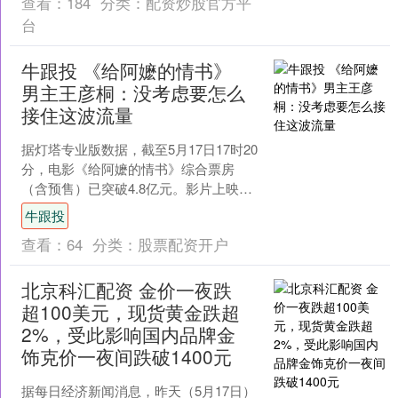
查看：
184
分类：
配资炒股官方平
台
牛跟投 《给阿嬷的情书》
男主王彦桐：没考虑要怎么
接住这波流量
据灯塔专业版数据，截至5月17日17时20
分，电影《给阿嬷的情书》综合票房
（含预售）已突破4.8亿元。影片上映以
来口碑一路走高，主创也受到了不少网
牛跟投
友关注。 据《....
查看：
64
分类：
股票配资开户
北京科汇配资 金价一夜跌
超100美元，现货黄金跌超
2%，受此影响国内品牌金
饰克价一夜间跌破1400元
据每日经济新闻消息，昨天（5月17日）