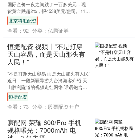
国际金价一夜之间跌了一百多美元，现
货黄金跌超2%，报4538美元/盎司。11日
至17日，本周国际现货黄金价格累计下
北京科汇配资
跌177....
查看：
92
分类：
亿腾证券
恒捷配资 视频丨“不是打穿
天山容易，而是天山那头有
人民！”
“不是打穿天山容易 而是天山那头有人民”
近日，一段新疆导游为台湾游客介绍 天
山胜利隧道的视频走红网络 话语饱含深
情 让无数网友热血沸腾 打开新闻客户端
恒捷配资
提升3....
查看：
73
分类：
股票配资开户
赚配网 荣耀 600/Pro 手机
规格曝光：7000mAh 电
池、2 亿主摄