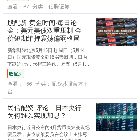
价。上周，....
查看：
67
分类：
亿腾证券
股配所 黄金时间·每日论
金：美元美债双重压制 金
价短期维持震荡偏弱格局
新华财经北京5月15日电 周四（5月14
日）国际现货黄金延续弱势回调，日内
下跌近1%，录得三连跌。周五（5月15
日）亚市时段，金价进一步下探，跌破
股配所
4600美元／....
查看：
166
分类：
配资炒股官方平
台
民信配资 评论丨日本央行
为何难以实现加息？
日本央行近日公布的4月货币决策会议纪
要显示，多位政策委员在会议上主张尽