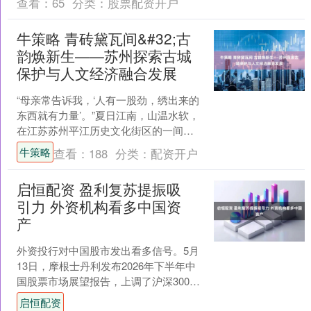
查看：
65
分类：
股票配资开户
牛策略 青砖黛瓦间&#32;古
韵焕新生——苏州探索古城
保护与人文经济融合发展
“母亲常告诉我，‘人有一股劲，绣出来的
东西就有力量’。”夏日江南，山温水软，
在江苏苏州平江历史文化街区的一间工
作室里，国家级非物质文化遗产代表性
牛策略
查看：
188
分类：
配资开户
项目苏绣姑苏区级....
启恒配资 盈利复苏提振吸
引力 外资机构看多中国资
产
外资投行对中国股市发出看多信号。5月
13日，摩根士丹利发布2026年下半年中
国股票市场展望报告，上调了沪深300指
数、MSCI中国指数等主要股指的目标
启恒配资