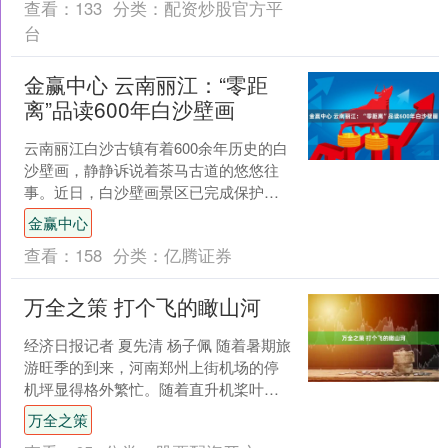
查看：
133
分类：
配资炒股官方平
台
金赢中心 云南丽江：“零距
离”品读600年白沙壁画
云南丽江白沙古镇有着600余年历史的白
沙壁画，静静诉说着茶马古道的悠悠往
事。近日，白沙壁画景区已完成保护性
提升与数字化改造，助力游客更加直观
金赢中心
地感受壁画艺术魅力。....
查看：
158
分类：
亿腾证券
万全之策 打个飞的瞰山河
经济日报记者 夏先清 杨子佩 随着暑期旅
游旺季的到来，河南郑州上街机场的停
机坪显得格外繁忙。随着直升机桨叶轰
鸣，一批批游客腾空而起——他们不是
万全之策
赶路的行者，而是专....