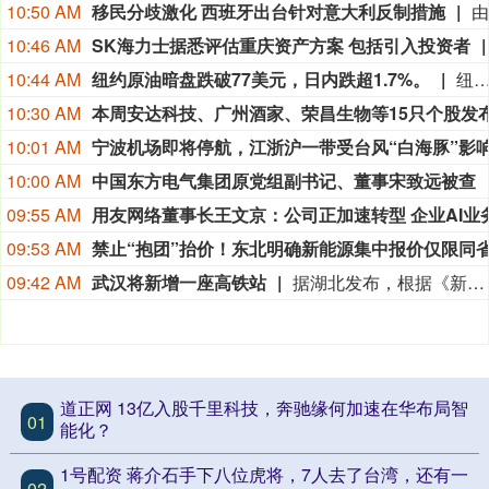
10:50 AM
移民分歧激化 西班牙出台针对意大利反制措施
10:46 AM
SK海力士据悉评估重庆资产方案 包括引入投资者
10:44 AM
纽约原油暗盘跌破77美元，日内跌超1.7%。
纽约原油暗盘跌破77美元，日内跌超1.
10:30 AM
10:01 AM
10:00 AM
中国东方电气集团原党组副书记、董事宋致远被查
09:55 AM
09:53 AM
09:42 AM
武汉将新增一座高铁站
据湖北发布，根据《新建合肥至武汉高速铁路长江新区站站房工程及天河站站区相关工程HWZF-1(HBSJ-202401TL-010023001)资审文件公告》，长江新区站计划开工时间和竣工时间均已明确：计划开工日期2026年9月1日，计划竣工日期2028年6月30日，计划工期668日历天。长江新区站位于武汉中北部，北靠黄陂区，南依长江新城。车站西距武汉天河站22.86km，东距红安站24.726km。
道正网 13亿入股千里科技，奔驰缘何加速在华布局智
01
能化？
1号配资 蒋介石手下八位虎将，7人去了台湾，还有一
02