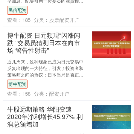
早加息。纪要引用一位委员的观点称，
日本经济下行风险的主要原因是价格上
民信配资
涨，作为物价守望者，日....
查看：
185
分类：
股票配资开户
博牛配资 日元频现“闪涨闪
跌” 交易员猜测日本在向市
场“警告性射击”
近几周来，这种现象已成为日元交易中
反复出现的一大特征，引发了投资者和
策略师之间的热议：日本当局是否正试
图通过小规模的操作，来遏制日元进一
博牛配资
步走软的势头？ 周四，在....
查看：
158
分类：
配资开户
牛股远期策略 华阳变速
2020年净利增长45.97% 利
润总额增加