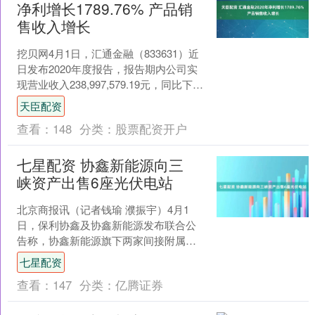
净利增长1789.76% 产品销
售收入增长
挖贝网4月1日，汇通金融（833631）近
日发布2020年度报告，报告期内公司实
现营业收入238,997,579.19元，同比下滑
3.67%；归属于挂牌公司股东....
天臣配资
查看：
148
分类：
股票配资开户
七星配资 协鑫新能源向三
峡资产出售6座光伏电站
北京商报讯（记者钱瑜 濮振宇）4月1
日，保利协鑫及协鑫新能源发布联合公
告称，协鑫新能源旗下两家间接附属公
司河南协鑫新能源和苏州协鑫新能源与
七星配资
三峡资产管理有限公司订....
查看：
147
分类：
亿腾证券