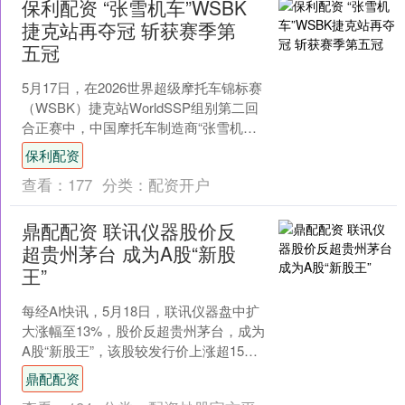
保利配资 “张雪机车”WSBK
捷克站再夺冠 斩获赛季第
五冠
5月17日，在2026世界超级摩托车锦标赛
（WSBK）捷克站WorldSSP组别第二回
合正赛中，中国摩托车制造商“张雪机
车”旗下的法国车手瓦伦丁·德比斯再度夺
保利配资
冠....
查看：
177
分类：
配资开户
鼎配配资 联讯仪器股价反
超贵州茅台 成为A股“新股
王”
每经AI快讯，5月18日，联讯仪器盘中扩
大涨幅至13%，股价反超贵州茅台，成为
A股“新股王”，该股较发行价上涨超15
倍。 每日经济新闻....
鼎配配资