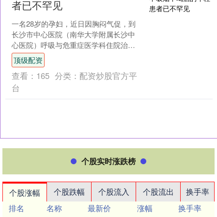
者已不罕见
一名28岁的孕妇，近日因胸闷气促，到
长沙市中心医院（南华大学附属长沙中
心医院）呼吸与危重症医学科住院治
疗，最终被确诊为肺腺癌并全身多发转
顶级配资
移。 呼吸与危重症医学科....
查看：
165
分类：
配资炒股官方平
台
个股实时涨跌榜
个股跌幅
个股流入
个股流出
换手率
个股涨幅
排名
名称
最新价
涨幅
换手率