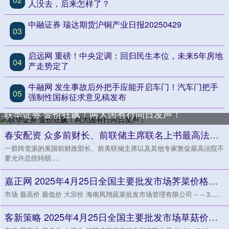
人没去，后来怎样了？
中融证券 瑞达期货沪铜产业日报20250429
03
启远网 重磅！中央定调：回归民生本位，未来5年房地
04
产走势定了
牛融网 发生事故后外把手应能开启车门！汽车门把手
05
强制性国标征求意见稿发布
联华证券 金价狂飙！两大国有行同日发声！
春安配资 众多前财长、前联储主席联名上书最高法院 反对特朗普解雇美联储库克
一群跨党派的美国前财政部长、前美联储主席以及其他专家敦促最高法院不
要允许总统特朗....
嘉正网 2025年4月25日全国主要批发市场荠菜价格行情
市场 最高价 最低价 大宗价 海南凤翔蔬菜批发市场管理有限公司 -- -- 3.....
客新策略 2025年4月25日全国主要批发市场草菇价格行情