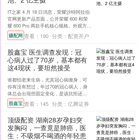
IT之家 4 月 18 日消息，荣耀沙特阿拉伯
官网更新产品页面，公开荣耀 600 和荣
耀 600 Pro 两款手机核心规格。外观方
面，该系列手机均采用金属一体化....
赚配网
查看：
190
分类：
配资开户
股鑫宝 医生调查发现：冠
心病人过了70岁，基本都有
这4现状，要坦然接受
谁都怕老来生病，尤其冠心病缠身，可
你有没有想过，年过70的冠心病人，身
体总会出现些固定变化，是该抗拒还是
坦然接纳？ 临床长期追踪发现，70岁以
股鑫宝
查看：
145
分类：
亿腾证券
上冠心病患者，体力....
顶级配资 湖南28岁孕妇突
发胸闷，一查竟是肺癌，医
生：不吸烟不喝酒的年轻患